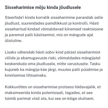
Sisseharimise mõju kinda jõudlusele
Steerhide’i kinda korralik sisseharimine parandab selle
jõudlust, suurendades paindlikkust ja kontrolli. Hästi
sisseharitud kindad võimaldavad kiiremaid reaktsioone
ja paremat palli käsitsemist, mis on mängude ajal
ülioluline.
Lisaks vähendab hästi sobiv kind pärast sisseharimist
villide ja ebamugavuste riski, võimaldades mängijatel
keskenduda oma jõudlusele, mitte varustusele. Tasku
kujuneb ka mängija käe järgi, muutes palli püüdmise ja
kinnitamise lihtsamaks.
Kokkuvõttes on sisseharimise protsess hädavajalik, et
maksimeerida kinda potentsiaali, tagades, et see
toimib parimal viisil siis, kui see on kõige olulisem.