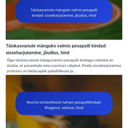
Täiskasvanute mänguks valmis pesapalli kindad:
sisseharjutamine, jõudlus, hind
Õige täiskasvanute mänguvalmis pesapalli kindaga valimine on
oluline, et parandada oma sooritust väljakul. Kinda sisseharjutamise
protsess on hädavajalik paindlikkuse ja…