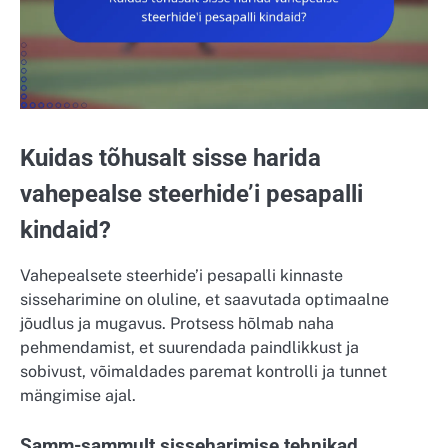
Kuidas tõhusalt sisse harida
vahepealse steerhide’i pesapalli
kindaid?
Vahepealsete steerhide’i pesapalli kinnaste
sisseharimine on oluline, et saavutada optimaalne
jõudlus ja mugavus. Protsess hõlmab naha
pehmendamist, et suurendada paindlikkust ja
sobivust, võimaldades paremat kontrolli ja tunnet
mängimise ajal.
Samm-sammult sisseharimise tehnikad