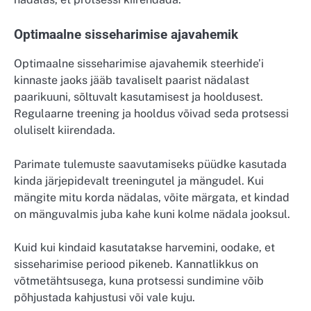
Optimaalne sisseharimise ajavahemik
Optimaalne sisseharimise ajavahemik steerhide’i
kinnaste jaoks jääb tavaliselt paarist nädalast
paarikuuni, sõltuvalt kasutamisest ja hooldusest.
Regulaarne treening ja hooldus võivad seda protsessi
oluliselt kiirendada.
Parimate tulemuste saavutamiseks püüdke kasutada
kinda järjepidevalt treeningutel ja mängudel. Kui
mängite mitu korda nädalas, võite märgata, et kindad
on mänguvalmis juba kahe kuni kolme nädala jooksul.
Kuid kui kindaid kasutatakse harvemini, oodake, et
sisseharimise periood pikeneb. Kannatlikkus on
võtmetähtsusega, kuna protsessi sundimine võib
põhjustada kahjustusi või vale kuju.