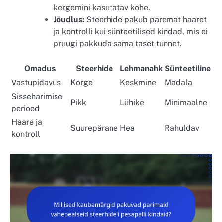
kergemini kasutatav kohe.
Jõudlus:
Steerhide pakub paremat haaret
ja kontrolli kui sünteetilised kindad, mis ei
pruugi pakkuda sama taset tunnet.
Omadus
Steerhide
Lehmanahk
Sünteetiline
Vastupidavus
Kõrge
Keskmine
Madala
Sisseharimise
Pikk
Lühike
Minimaalne
periood
Haare ja
Suurepärane
Hea
Rahuldav
kontroll