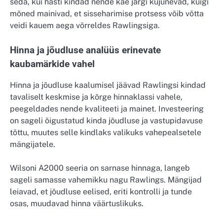
seda, kui hästi kindad nende käe järgi kujunevad, kuigi
mõned mainivad, et sisseharimise protsess võib võtta
veidi kauem aega võrreldes Rawlingsiga.
Hinna ja jõudluse analüüs erinevate
kaubamärkide vahel
Hinna ja jõudluse kaalumisel jäävad Rawlingsi kindad
tavaliselt keskmise ja kõrge hinnaklassi vahele,
peegeldades nende kvaliteeti ja mainet. Investeering
on sageli õigustatud kinda jõudluse ja vastupidavuse
tõttu, muutes selle kindlaks valikuks vahepealsetele
mängijatele.
Wilsoni A2000 seeria on sarnase hinnaga, langeb
sageli samasse vahemikku nagu Rawlings. Mängijad
leiavad, et jõudluse eelised, eriti kontrolli ja tunde
osas, muudavad hinna väärtuslikuks.