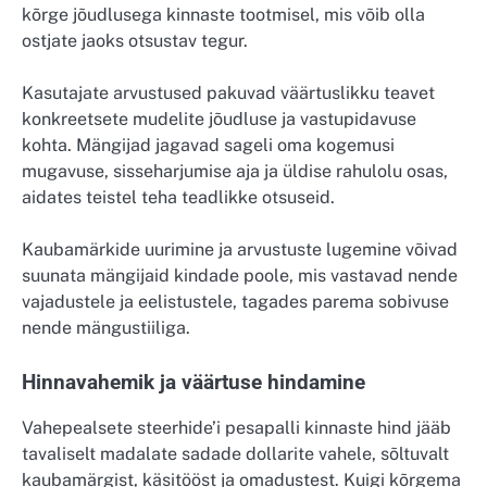
kõrge jõudlusega kinnaste tootmisel, mis võib olla
ostjate jaoks otsustav tegur.
Kasutajate arvustused pakuvad väärtuslikku teavet
konkreetsete mudelite jõudluse ja vastupidavuse
kohta. Mängijad jagavad sageli oma kogemusi
mugavuse, sisseharjumise aja ja üldise rahulolu osas,
aidates teistel teha teadlikke otsuseid.
Kaubamärkide uurimine ja arvustuste lugemine võivad
suunata mängijaid kindade poole, mis vastavad nende
vajadustele ja eelistustele, tagades parema sobivuse
nende mängustiiliga.
Hinnavahemik ja väärtuse hindamine
Vahepealsete steerhide’i pesapalli kinnaste hind jääb
tavaliselt madalate sadade dollarite vahele, sõltuvalt
kaubamärgist, käsitööst ja omadustest. Kuigi kõrgema