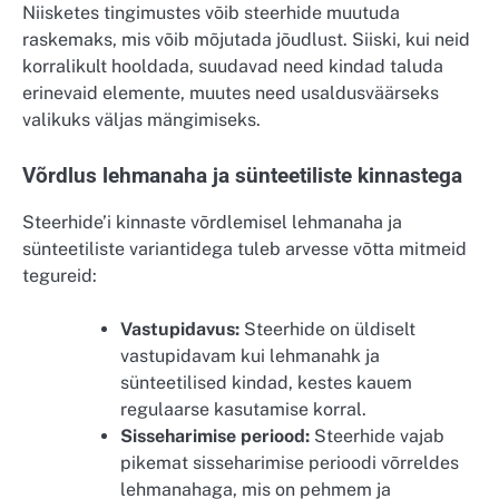
Niisketes tingimustes võib steerhide muutuda
raskemaks, mis võib mõjutada jõudlust. Siiski, kui neid
korralikult hooldada, suudavad need kindad taluda
erinevaid elemente, muutes need usaldusväärseks
valikuks väljas mängimiseks.
Võrdlus lehmanaha ja sünteetiliste kinnastega
Steerhide’i kinnaste võrdlemisel lehmanaha ja
sünteetiliste variantidega tuleb arvesse võtta mitmeid
tegureid:
Vastupidavus:
Steerhide on üldiselt
vastupidavam kui lehmanahk ja
sünteetilised kindad, kestes kauem
regulaarse kasutamise korral.
Sisseharimise periood:
Steerhide vajab
pikemat sisseharimise perioodi võrreldes
lehmanahaga, mis on pehmem ja