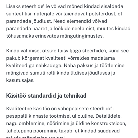
Lisaks steerhide’ile võivad mõned kindad sisaldada
sünteetilisi materjale või täiendavat polsterdust, et
parandada jõudlust. Need elemendid võivad
parandada haaret ja löökide neelamist, muutes kindad
tõhusamaks erinevates mängutingimustes.
Kinda valimisel otsige täisviljaga steerhide’i, kuna see
pakub kõrgemat kvaliteeti võrreldes madalama
kvaliteediga nahkadega. Naha paksus ja töötlemine
mängivad samuti rolli kinda üldises jõudluses ja
kasutusajas.
Käsitöö standardid ja tehnikad
Kvaliteetne käsitöö on vahepealsete steerhide’i
pesapalli kinnaste tootmisel ülioluline. Detailidele,
nagu õmblemine, nöörimine ja üldine konstruktsioon,
tähelepanu pööramine tagab, et kindad suudavad