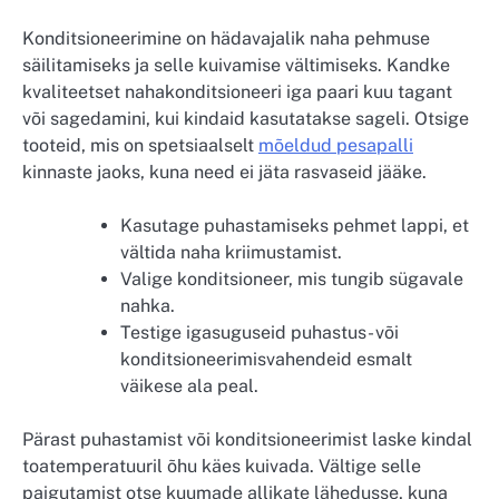
Konditsioneerimine on hädavajalik naha pehmuse
säilitamiseks ja selle kuivamise vältimiseks. Kandke
kvaliteetset nahakonditsioneeri iga paari kuu tagant
või sagedamini, kui kindaid kasutatakse sageli. Otsige
tooteid, mis on spetsiaalselt
mõeldud pesapalli
kinnaste jaoks, kuna need ei jäta rasvaseid jääke.
Kasutage puhastamiseks pehmet lappi, et
vältida naha kriimustamist.
Valige konditsioneer, mis tungib sügavale
nahka.
Testige igasuguseid puhastus- või
konditsioneerimisvahendeid esmalt
väikese ala peal.
Pärast puhastamist või konditsioneerimist laske kindal
toatemperatuuril õhu käes kuivada. Vältige selle
paigutamist otse kuumade allikate lähedusse, kuna