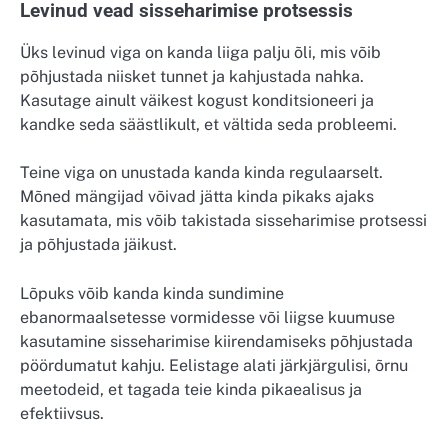
Levinud vead sisseharimise protsessis
Üks levinud viga on kanda liiga palju õli, mis võib
põhjustada niisket tunnet ja kahjustada nahka.
Kasutage ainult väikest kogust konditsioneeri ja
kandke seda säästlikult, et vältida seda probleemi.
Teine viga on unustada kanda kinda regulaarselt.
Mõned mängijad võivad jätta kinda pikaks ajaks
kasutamata, mis võib takistada sisseharimise protsessi
ja põhjustada jäikust.
Lõpuks võib kanda kinda sundimine
ebanormaalsetesse vormidesse või liigse kuumuse
kasutamine sisseharimise kiirendamiseks põhjustada
pöördumatut kahju. Eelistage alati järkjärgulisi, õrnu
meetodeid, et tagada teie kinda pikaealisus ja
efektiivsus.