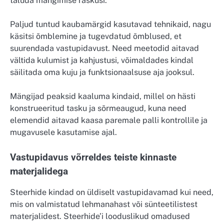
taluda mängimise raskusi.
Paljud tuntud kaubamärgid kasutavad tehnikaid, nagu
käsitsi õmblemine ja tugevdatud õmblused, et
suurendada vastupidavust. Need meetodid aitavad
vältida kulumist ja kahjustusi, võimaldades kindal
säilitada oma kuju ja funktsionaalsuse aja jooksul.
Mängijad peaksid kaaluma kindaid, millel on hästi
konstrueeritud tasku ja sõrmeaugud, kuna need
elemendid aitavad kaasa paremale palli kontrollile ja
mugavusele kasutamise ajal.
Vastupidavus võrreldes teiste kinnaste
materjalidega
Steerhide kindad on üldiselt vastupidavamad kui need,
mis on valmistatud lehmanahast või sünteetilistest
materjalidest. Steerhide’i looduslikud omadused