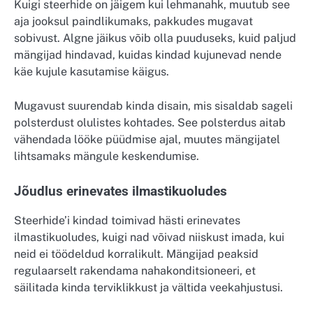
Kuigi steerhide on jäigem kui lehmanahk, muutub see
aja jooksul paindlikumaks, pakkudes mugavat
sobivust. Algne jäikus võib olla puuduseks, kuid paljud
mängijad hindavad, kuidas kindad kujunevad nende
käe kujule kasutamise käigus.
Mugavust suurendab kinda disain, mis sisaldab sageli
polsterdust olulistes kohtades. See polsterdus aitab
vähendada lööke püüdmise ajal, muutes mängijatel
lihtsamaks mängule keskendumise.
Jõudlus erinevates ilmastikuoludes
Steerhide’i kindad toimivad hästi erinevates
ilmastikuoludes, kuigi nad võivad niiskust imada, kui
neid ei töödeldud korralikult. Mängijad peaksid
regulaarselt rakendama nahakonditsioneeri, et
säilitada kinda terviklikkust ja vältida veekahjustusi.