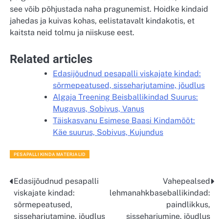
see võib põhjustada naha pragunemist. Hoidke kindaid
jahedas ja kuivas kohas, eelistatavalt kindakotis, et
kaitsta neid tolmu ja niiskuse eest.
Related articles
Edasijõudnud pesapalli viskajate kindad:
sõrmepeatused, sisseharjutamine, jõudlus
Algaja Treening Beisballikindad Suurus:
Mugavus, Sobivus, Vanus
Täiskasvanu Esimese Baasi Kindamõõt:
Käe suurus, Sobivus, Kujundus
PESAPALLI KINDA MATERJALID
Edasijõudnud pesapalli
Vahepealsed
Post
viskajate kindad:
lehmanahkbaseballikindad:
navigation
sõrmepeatused,
paindlikkus,
sisseharjutamine, jõudlus
sisseharjumine, jõudlus