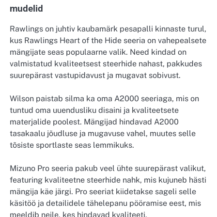
mudelid
Rawlings on juhtiv kaubamärk pesapalli kinnaste turul,
kus Rawlings Heart of the Hide seeria on vahepealsete
mängijate seas populaarne valik. Need kindad on
valmistatud kvaliteetsest steerhide nahast, pakkudes
suurepärast vastupidavust ja mugavat sobivust.
Wilson paistab silma ka oma A2000 seeriaga, mis on
tuntud oma uuendusliku disaini ja kvaliteetsete
materjalide poolest. Mängijad hindavad A2000
tasakaalu jõudluse ja mugavuse vahel, muutes selle
tõsiste sportlaste seas lemmikuks.
Mizuno Pro seeria pakub veel ühte suurepärast valikut,
featuring kvaliteetne steerhide nahk, mis kujuneb hästi
mängija käe järgi. Pro seeriat kiidetakse sageli selle
käsitöö ja detailidele tähelepanu pööramise eest, mis
meeldib neile, kes hindavad kvaliteeti.