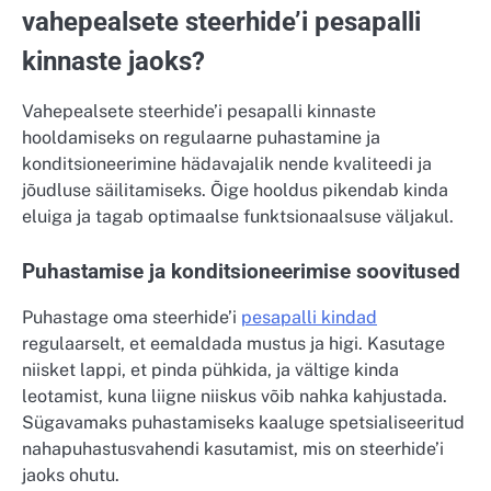
vahepealsete steerhide’i pesapalli
kinnaste jaoks?
Vahepealsete steerhide’i pesapalli kinnaste
hooldamiseks on regulaarne puhastamine ja
konditsioneerimine hädavajalik nende kvaliteedi ja
jõudluse säilitamiseks. Õige hooldus pikendab kinda
eluiga ja tagab optimaalse funktsionaalsuse väljakul.
Puhastamise ja konditsioneerimise soovitused
Puhastage oma steerhide’i
pesapalli kindad
regulaarselt, et eemaldada mustus ja higi. Kasutage
niisket lappi, et pinda pühkida, ja vältige kinda
leotamist, kuna liigne niiskus võib nahka kahjustada.
Sügavamaks puhastamiseks kaaluge spetsialiseeritud
nahapuhastusvahendi kasutamist, mis on steerhide’i
jaoks ohutu.