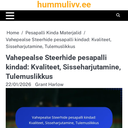
hummulivv.ee
Skip
to
content
Home
Pesapalli Kinda Materjalid
Vahepealse Steerhide pesapalli kindad: Kvaliteet,
Sisseharjutamine, Tulemuslikkus
Vahepealse Steerhide pesapalli
kindad: Kvaliteet, Sisseharjutamine,
Tulemuslikkus
22/01/2026
Grant Harlow