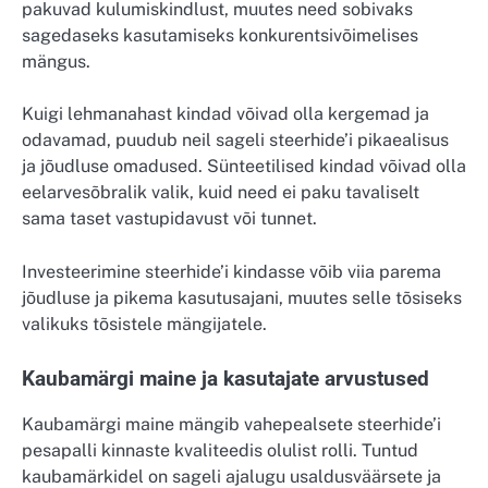
pakuvad kulumiskindlust, muutes need sobivaks
sagedaseks kasutamiseks konkurentsivõimelises
mängus.
Kuigi lehmanahast kindad võivad olla kergemad ja
odavamad, puudub neil sageli steerhide’i pikaealisus
ja jõudluse omadused. Sünteetilised kindad võivad olla
eelarvesõbralik valik, kuid need ei paku tavaliselt
sama taset vastupidavust või tunnet.
Investeerimine steerhide’i kindasse võib viia parema
jõudluse ja pikema kasutusajani, muutes selle tõsiseks
valikuks tõsistele mängijatele.
Kaubamärgi maine ja kasutajate arvustused
Kaubamärgi maine mängib vahepealsete steerhide’i
pesapalli kinnaste kvaliteedis olulist rolli. Tuntud
kaubamärkidel on sageli ajalugu usaldusväärsete ja