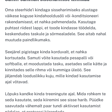
Oma steerhide’i kindaga sisseharimiseks alustage
väikese koguse kindahooldusõli või -konditsioneeri
rakendamisest, et nahka pehmendada. Kasutage
puhtast riidest lappi, et toode kindasse töödelda,
keskendudes taskule ja sõrmealadele. See aitab nahal
muutuda paindlikumaks.
Seejärel pigistage kinda korduvalt, et nahka
kortsutada. Samuti võite kasutada pesapalli või
softballe, et moodustada tasku, asetades selle kätte ja
kinnitades selle rihma või kummiga üleöö. See
jäljendab looduslikku kuju, mille kindad kasutamise
ajal võtavad.
Lõpuks kandke kinda treeningute ajal. Mida rohkem te
seda kasutate, seda kiiremini see sisse harib. Püüdke
saavutada vähemalt paar tundi aktiivset kasutamist
nädalas, et protsessi kiirendada.