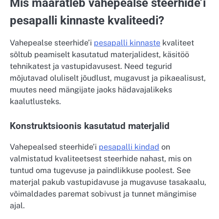
Mis määratleb vahepealse steerhide’i
pesapalli kinnaste kvaliteedi?
Vahepealse steerhide’i
pesapalli kinnaste
kvaliteet
sõltub peamiselt kasutatud materjalidest, käsitöö
tehnikatest ja vastupidavusest. Need tegurid
mõjutavad oluliselt jõudlust, mugavust ja pikaealisust,
muutes need mängijate jaoks hädavajalikeks
kaalutlusteks.
Konstruktsioonis kasutatud materjalid
Vahepealsed steerhide’i
pesapalli kindad
on
valmistatud kvaliteetsest steerhide nahast, mis on
tuntud oma tugevuse ja paindlikkuse poolest. See
materjal pakub vastupidavuse ja mugavuse tasakaalu,
võimaldades paremat sobivust ja tunnet mängimise
ajal.