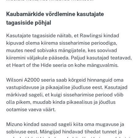
Kaubamärkide võrdlemine kasutajate
tagasiside põhjal
Kasutajate tagasiside näitab, et Rawlingsi kindad
kipuvad olema kiirema sisseharimise perioodiga,
muutes need sobivaks mängijatele, kes soovivad
kiiremini väljakule pääseda. Paljud kasutajad teatavad,
et Heart of the Hide seeria on kohe mänguvalmis.
Wilsoni A2000 seeria saab kõrgeid hinnanguid oma
vastupidavuse ja pikaajalise jõudluse eest. Kasutajad
märkivad sageli, et kuigi sisseharimise periood võib
olla pikem, muudab kinda pikaealisus ja jõudlus
ootamise vaeva väärt.
Mizuno kindad saavad sageli kiita oma mugavuse ja
sobivuse eest. Mängijad hindavad tihedat tunnet ja