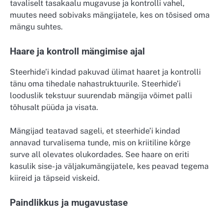
tavaliselt tasakaalu mugavuse ja kontrolli vahel,
muutes need sobivaks mängijatele, kes on tõsised oma
mängu suhtes.
Haare ja kontroll mängimise ajal
Steerhide’i kindad pakuvad ülimat haaret ja kontrolli
tänu oma tihedale nahastruktuurile. Steerhide’i
looduslik tekstuur suurendab mängija võimet palli
tõhusalt püüda ja visata.
Mängijad teatavad sageli, et steerhide’i kindad
annavad turvalisema tunde, mis on kriitiline kõrge
surve all olevates olukordades. See haare on eriti
kasulik sise- ja väljakumängijatele, kes peavad tegema
kiireid ja täpseid viskeid.
Paindlikkus ja mugavustase