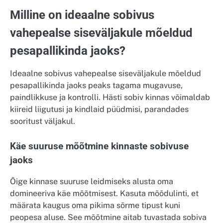
Milline on ideaalne sobivus
vahepealse siseväljakule mõeldud
pesapallikinda jaoks?
Ideaalne sobivus vahepealse siseväljakule mõeldud
pesapallikinda jaoks peaks tagama mugavuse,
paindlikkuse ja kontrolli. Hästi sobiv kinnas võimaldab
kiireid liigutusi ja kindlaid püüdmisi, parandades
sooritust väljakul.
Käe suuruse mõõtmine kinnaste sobivuse
jaoks
Õige kinnase suuruse leidmiseks alusta oma
domineeriva käe mõõtmisest. Kasuta mõõdulinti, et
määrata kaugus oma pikima sõrme tipust kuni
peopesa aluse. See mõõtmine aitab tuvastada sobiva