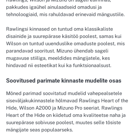
pakkudes igaühel ainulaadseid omadusi ja
tehnoloogiaid, mis rahuldavad erinevaid mängustiile.
Rawlingsi kinnased on tuntud oma klassikaliste
disainide ja suurepärase käsitöö poolest, samas kui
Wilson on tuntud uuenduslike omaduste poolest, mis
parandavad sooritust. Mizuno ühendab sageli
mugavuse stiiliga, meeldides mängijatele, kes
hindavad nii esteetikat kui ka funktsionaalsust.
Soovitused parimate kinnaste mudelite osas
Mõned parimad soovitatud mudelid vahepealsetele
siseväljakukinnastele hõlmavad Rawlings Heart of the
Hide, Wilson A2000 ja Mizuno Pro seeriat. Rawlings
Heart of the Hide on kiidetud oma kvaliteetse naha ja
suurepärase sobivuse poolest, muutes selle tõsiste
mängijate seas populaarseks.