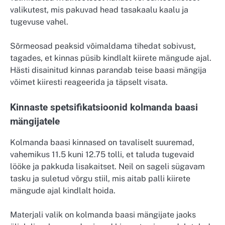
valikutest, mis pakuvad head tasakaalu kaalu ja
tugevuse vahel.
Sõrmeosad peaksid võimaldama tihedat sobivust,
tagades, et kinnas püsib kindlalt kiirete mängude ajal.
Hästi disainitud kinnas parandab teise baasi mängija
võimet kiiresti reageerida ja täpselt visata.
Kinnaste spetsifikatsioonid kolmanda baasi
mängijatele
Kolmanda baasi kinnased on tavaliselt suuremad,
vahemikus 11.5 kuni 12.75 tolli, et taluda tugevaid
lööke ja pakkuda lisakaitset. Neil on sageli sügavam
tasku ja suletud võrgu stiil, mis aitab palli kiirete
mängude ajal kindlalt hoida.
Materjali valik on kolmanda baasi mängijate jaoks