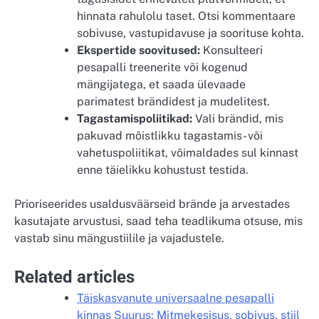
hinnata rahulolu taset. Otsi kommentaare
sobivuse, vastupidavuse ja soorituse kohta.
Ekspertide soovitused:
Konsulteeri
pesapalli treenerite või kogenud
mängijatega, et saada ülevaade
parimatest brändidest ja mudelitest.
Tagastamispoliitikad:
Vali brändid, mis
pakuvad mõistlikku tagastamis- või
vahetuspoliitikat, võimaldades sul kinnast
enne täielikku kohustust testida.
Prioriseerides usaldusväärseid brände ja arvestades
kasutajate arvustusi, saad teha teadlikuma otsuse, mis
vastab sinu mängustiilile ja vajadustele.
Related articles
Täiskasvanute universaalne pesapalli
kinnas Suurus: Mitmekesisus, sobivus, stiil