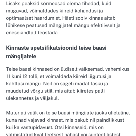
Lisaks peaksid sõrmeosad olema tihedad, kuid
mugavad, võimaldades kiireid kohandusi ja
optimaalset haardumist. Hästi sobiv kinnas aitab
lühikese peatused mängijatel mängu efektiivselt ja
enesekindlalt teostada.
Kinnaste spetsifikatsioonid teise baasi
mängijatele
Teise baasi kinnased on üldiselt väiksemad, vahemikus
11 kuni 12 tolli, et võimaldada kiireid liigutusi ja
kahtlasi mängu. Neil on sageli madal tasku ja
muudetud võrgu stiil, mis aitab kiiretes palli
ülekannetes ja väljakul.
Materjali valik on teise baasi mängijate jaoks ülioluline,
kuna nad vajavad kinnast, mis pakub nii paindlikkust
kui ka vastupidavust. Otsi kinnaseid, mis on
valmistatud kvaliteetsest nahast või sünteetilistest