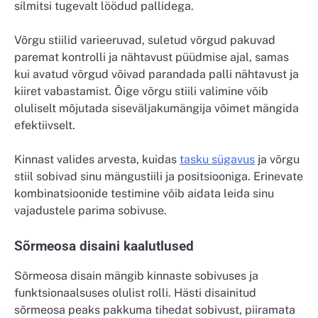
silmitsi tugevalt löödud pallidega.
Võrgu stiilid varieeruvad, suletud võrgud pakuvad
paremat kontrolli ja nähtavust püüdmise ajal, samas
kui avatud võrgud võivad parandada palli nähtavust ja
kiiret vabastamist. Õige võrgu stiili valimine võib
oluliselt mõjutada siseväljakumängija võimet mängida
efektiivselt.
Kinnast valides arvesta, kuidas
tasku sügavus
ja võrgu
stiil sobivad sinu mängustiili ja positsiooniga. Erinevate
kombinatsioonide testimine võib aidata leida sinu
vajadustele parima sobivuse.
Sõrmeosa disaini kaalutlused
Sõrmeosa disain mängib kinnaste sobivuses ja
funktsionaalsuses olulist rolli. Hästi disainitud
sõrmeosa peaks pakkuma tihedat sobivust, piiramata