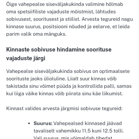
Õige vahepealse siseväljakukinda valimine hõlmab
oma spetsiifiliste vajaduste mõistmist, lähtudes
sobivusest, sooritusest ja stiilist. Arvesta tegureid nagu
kinnase suurus, positsiooni nõuded ja eelarve, et leida
parim valik oma mänguks.
Kinnaste sobivuse hindamine soorituse
vajaduste järgi
Vahepealse siseväljakukinda sobivus on optimaalsete
soorituste jaoks ülioluline. Liialt suur kinnas võib
takistada sinu võimet püüda ja kontrollida palli, samas
kui liiga väike kinnas võib piirata sinu käe liikumist.
Kinnast valides arvesta järgmisi sobivuse tegureid:
Suurus:
Vahepealsed kinnased jäävad
tavaliselt vahemikku 11.5 kuni 12.5 tolli.
Vali suurus, mis võimaldab tihedat