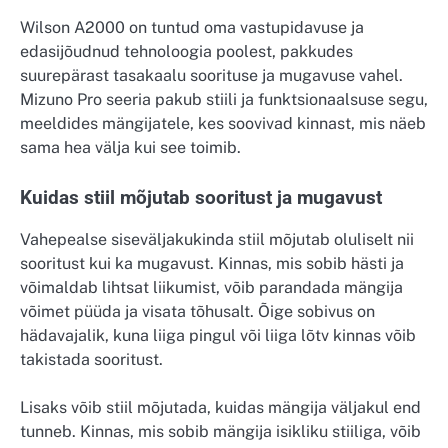
Wilson A2000 on tuntud oma vastupidavuse ja
edasijõudnud tehnoloogia poolest, pakkudes
suurepärast tasakaalu soorituse ja mugavuse vahel.
Mizuno Pro seeria pakub stiili ja funktsionaalsuse segu,
meeldides mängijatele, kes soovivad kinnast, mis näeb
sama hea välja kui see toimib.
Kuidas stiil mõjutab sooritust ja mugavust
Vahepealse siseväljakukinda stiil mõjutab oluliselt nii
sooritust kui ka mugavust. Kinnas, mis sobib hästi ja
võimaldab lihtsat liikumist, võib parandada mängija
võimet püüda ja visata tõhusalt. Õige sobivus on
hädavajalik, kuna liiga pingul või liiga lõtv kinnas võib
takistada sooritust.
Lisaks võib stiil mõjutada, kuidas mängija väljakul end
tunneb. Kinnas, mis sobib mängija isikliku stiiliga, võib