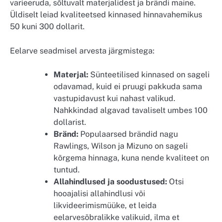
varieeruda, sõltuvalt materjalidest ja brändi maine.
Üldiselt leiad kvaliteetsed kinnased hinnavahemikus
50 kuni 300 dollarit.
Eelarve seadmisel arvesta järgmistega:
Materjal:
Sünteetilised kinnased on sageli
odavamad, kuid ei pruugi pakkuda sama
vastupidavust kui nahast valikud.
Nahkkindad algavad tavaliselt umbes 100
dollarist.
Bränd:
Populaarsed brändid nagu
Rawlings, Wilson ja Mizuno on sageli
kõrgema hinnaga, kuna nende kvaliteet on
tuntud.
Allahindlused ja soodustused:
Otsi
hooajalisi allahindlusi või
likvideerimismüüke, et leida
eelarvesõbralikke valikuid, ilma et