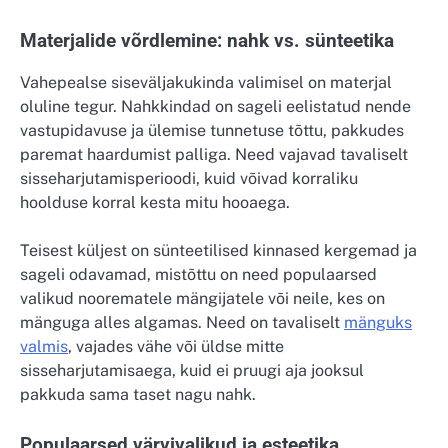
Materjalide võrdlemine: nahk vs. sünteetika
Vahepealse siseväljakukinda valimisel on materjal
oluline tegur. Nahkkindad on sageli eelistatud nende
vastupidavuse ja ülemise tunnetuse tõttu, pakkudes
paremat haardumist palliga. Need vajavad tavaliselt
sisseharjutamisperioodi, kuid võivad korraliku
hoolduse korral kesta mitu hooaega.
Teisest küljest on sünteetilised kinnased kergemad ja
sageli odavamad, mistõttu on need populaarsed
valikud noorematele mängijatele või neile, kes on
mänguga alles algamas. Need on tavaliselt
mänguks
valmis
, vajades vähe või üldse mitte
sisseharjutamisaega, kuid ei pruugi aja jooksul
pakkuda sama taset nagu nahk.
Populaarsed värvivalikud ja esteetika