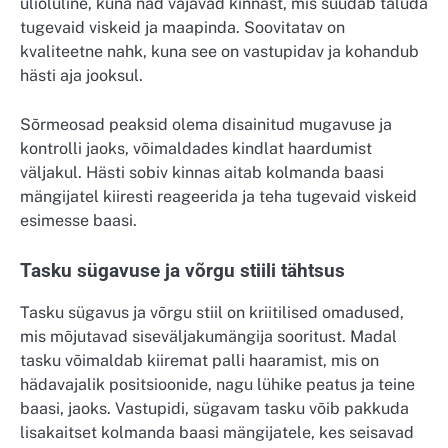
ülioluline, kuna nad vajavad kinnast, mis suudab taluda
tugevaid viskeid ja maapinda. Soovitatav on
kvaliteetne nahk, kuna see on vastupidav ja kohandub
hästi aja jooksul.
Sõrmeosad peaksid olema disainitud mugavuse ja
kontrolli jaoks, võimaldades kindlat haardumist
väljakul. Hästi sobiv kinnas aitab kolmanda baasi
mängijatel kiiresti reageerida ja teha tugevaid viskeid
esimesse baasi.
Tasku sügavuse ja võrgu stiili tähtsus
Tasku sügavus ja võrgu stiil on kriitilised omadused,
mis mõjutavad siseväljakumängija sooritust. Madal
tasku võimaldab kiiremat palli haaramist, mis on
hädavajalik positsioonide, nagu lühike peatus ja teine
baasi, jaoks. Vastupidi, sügavam tasku võib pakkuda
lisakaitset kolmanda baasi mängijatele, kes seisavad