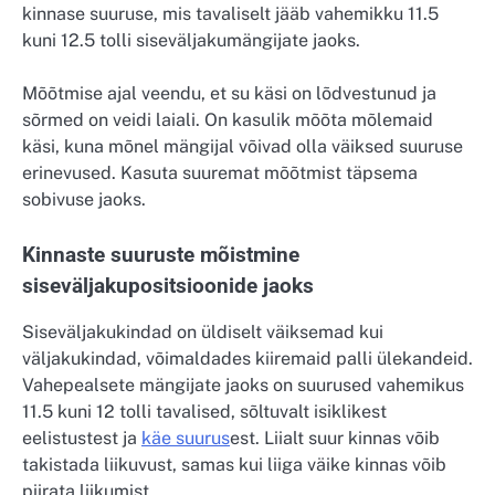
kinnase suuruse, mis tavaliselt jääb vahemikku 11.5
kuni 12.5 tolli siseväljakumängijate jaoks.
Mõõtmise ajal veendu, et su käsi on lõdvestunud ja
sõrmed on veidi laiali. On kasulik mõõta mõlemaid
käsi, kuna mõnel mängijal võivad olla väiksed suuruse
erinevused. Kasuta suuremat mõõtmist täpsema
sobivuse jaoks.
Kinnaste suuruste mõistmine
siseväljakupositsioonide jaoks
Siseväljakukindad on üldiselt väiksemad kui
väljakukindad, võimaldades kiiremaid palli ülekandeid.
Vahepealsete mängijate jaoks on suurused vahemikus
11.5 kuni 12 tolli tavalised, sõltuvalt isiklikest
eelistustest ja
käe suurus
est. Liialt suur kinnas võib
takistada liikuvust, samas kui liiga väike kinnas võib
piirata liikumist.