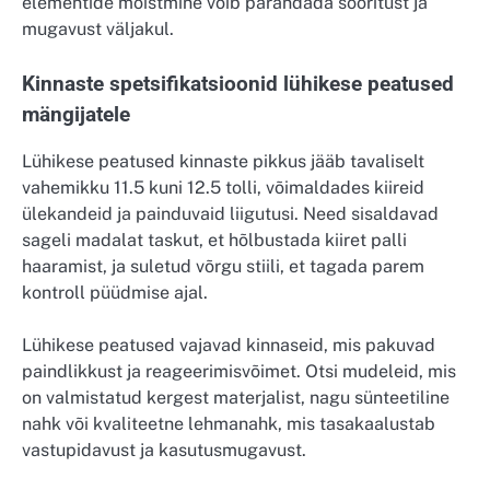
elementide mõistmine võib parandada sooritust ja
mugavust väljakul.
Kinnaste spetsifikatsioonid lühikese peatused
mängijatele
Lühikese peatused kinnaste pikkus jääb tavaliselt
vahemikku 11.5 kuni 12.5 tolli, võimaldades kiireid
ülekandeid ja painduvaid liigutusi. Need sisaldavad
sageli madalat taskut, et hõlbustada kiiret palli
haaramist, ja suletud võrgu stiili, et tagada parem
kontroll püüdmise ajal.
Lühikese peatused vajavad kinnaseid, mis pakuvad
paindlikkust ja reageerimisvõimet. Otsi mudeleid, mis
on valmistatud kergest materjalist, nagu sünteetiline
nahk või kvaliteetne lehmanahk, mis tasakaalustab
vastupidavust ja kasutusmugavust.