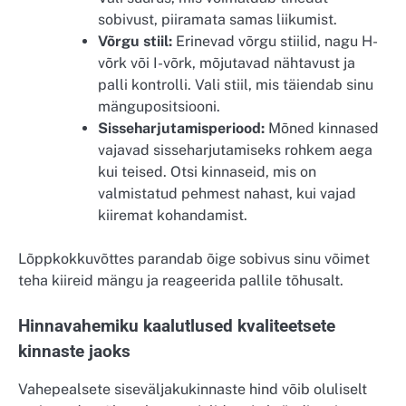
sobivust, piiramata samas liikumist.
Võrgu stiil:
Erinevad võrgu stiilid, nagu H-
võrk või I-võrk, mõjutavad nähtavust ja
palli kontrolli. Vali stiil, mis täiendab sinu
mängupositsiooni.
Sisseharjutamisperiood:
Mõned kinnased
vajavad sisseharjutamiseks rohkem aega
kui teised. Otsi kinnaseid, mis on
valmistatud pehmest nahast, kui vajad
kiiremat kohandamist.
Lõppkokkuvõttes parandab õige sobivus sinu võimet
teha kiireid mängu ja reageerida pallile tõhusalt.
Hinnavahemiku kaalutlused kvaliteetsete
kinnaste jaoks
Vahepealsete siseväljakukinnaste hind võib oluliselt