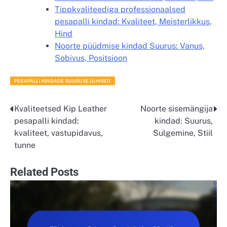
Tippkvaliteediga professionaalsed
pesapalli kindad: Kvaliteet, Meisterlikkus,
Hind
Noorte püüdmise kindad Suurus: Vanus,
Sobivus, Positsioon
PESAPALLI KINDADE SUURUSE JUHISED
Kvaliteetsed Kip Leather
Noorte sisemängija
Post
pesapalli kindad:
kindad: Suurus,
navigation
kvaliteet, vastupidavus,
Sulgemine, Stiil
tunne
Related Posts