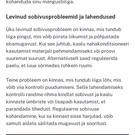
kohanduda sinu mängustiiliga.
Levinud sobivusprobleemid ja lahendused
Üks levinud sobivusprobleem on kinnas, mis tundub
liiga pingul, mis võib piirata liikumist ja põhjustada
ebamugavust. Kui see juhtub, kaalu nahakonditsioneeri
kasutamist materjali pehmendamiseks või proovi
suuremat suurust. Alternatiivselt saad reguleerida
paelu, et luua sõrmedes rohkem ruumi.
Teine probleem on kinnas, mis tundub liiga lõtv, mis
võib viia kontrolli puudumiseni. Selle lahendamiseks
kontrolli randme rihma kindlat sobivust ja kaalu
kinnaste ümbriste või lisapadi kasutamist, et
parandada tihedust. Regulaarne sobivuse
kohandamine, kui sa kinnast sisse harjutad, võib
samuti aidata säilitada mugavust ja sooritust.