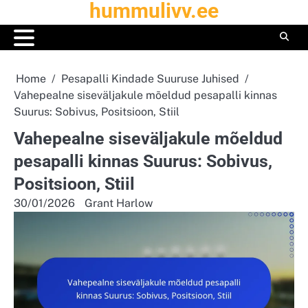
hummulivv.ee
Skip
to
content
Home
Pesapalli Kindade Suuruse Juhised
Vahepealne siseväljakule mõeldud pesapalli kinnas
Suurus: Sobivus, Positsioon, Stiil
Vahepealne siseväljakule mõeldud
pesapalli kinnas Suurus: Sobivus,
Positsioon, Stiil
30/01/2026
Grant Harlow