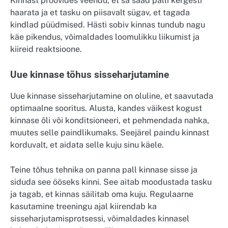
Kinnast proovides veendu, et sa saad palli kergesti
haarata ja et tasku on piisavalt sügav, et tagada
kindlad püüdmised. Hästi sobiv kinnas tundub nagu
käe pikendus, võimaldades loomulikku liikumist ja
kiireid reaktsioone.
Uue kinnase tõhus sisseharjutamine
Uue kinnase sisseharjutamine on oluline, et saavutada
optimaalne sooritus. Alusta, kandes väikest kogust
kinnase õli või konditsioneeri, et pehmendada nahka,
muutes selle paindlikumaks. Seejärel paindu kinnast
korduvalt, et aidata selle kuju sinu käele.
Teine tõhus tehnika on panna pall kinnase sisse ja
siduda see ööseks kinni. See aitab moodustada tasku
ja tagab, et kinnas säilitab oma kuju. Regulaarne
kasutamine treeningu ajal kiirendab ka
sisseharjutamisprotsessi, võimaldades kinnasel