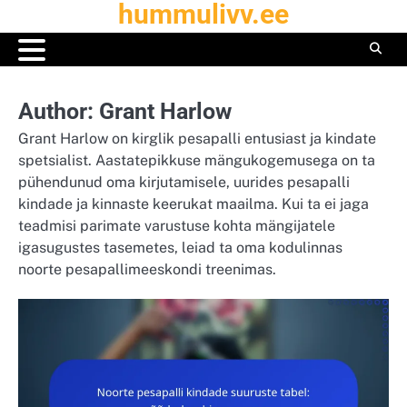
hummulivv.ee
Skip
to
content
Author:
Grant Harlow
Grant Harlow on kirglik pesapalli entusiast ja kindate
spetsialist. Aastatepikkuse mängukogemusega on ta
pühendunud oma kirjutamisele, uurides pesapalli
kindade ja kinnaste keerukat maailma. Kui ta ei jaga
teadmisi parimate varustuse kohta mängijatele
igasugustes tasemetes, leiad ta oma kodulinnas
noorte pesapallimeeskondi treenimas.