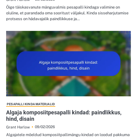
Õige täiskasvanute mänguvalmis pesapalli kindaga valimine on
oluline, et parandada oma sooritust väljakul. Kinda sisseharjutamise
protsess on hädavajalik paindlikkuse ja…
PESAPALLI KINDA MATERJALID
Algaja komposiitpesapalli kindad: paindlikkus,
hind, disain
09/02/2026
Grant Harlow
Algajatele mõeldud komposiitpallimängu kindad on loodud pakkuma