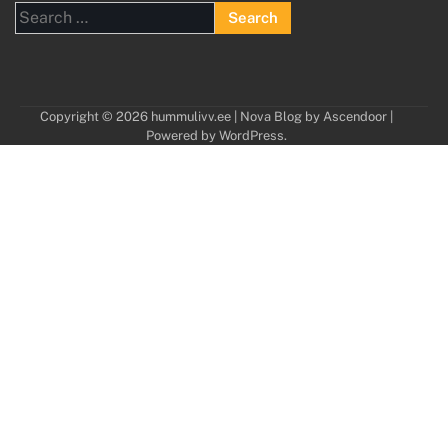
Search
for:
Copyright © 2026
hummulivv.ee
| Nova Blog by
Ascendoor
|
Powered by
WordPress
.