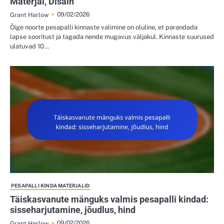
Materjal, Disain
09/02/2026
Grant Harlow
Õige noorte pesapalli kinnaste valimine on oluline, et parandada
lapse sooritust ja tagada nende mugavus väljakul. Kinnaste suurused
ulatuvad 10…
PESAPALLI KINDA MATERJALID
Täiskasvanute mänguks valmis pesapalli kindad:
sisseharjutamine, jõudlus, hind
09/02/2026
Grant Harlow