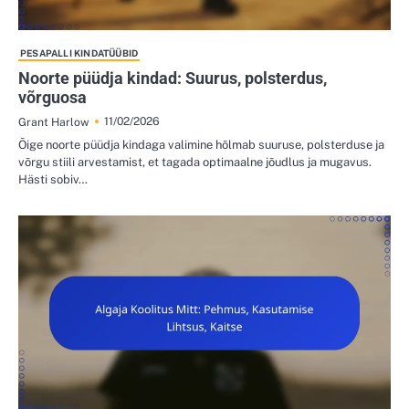
PESAPALLI KINDATÜÜBID
Noorte püüdja kindad: Suurus, polsterdus,
võrguosa
11/02/2026
Grant Harlow
Õige noorte püüdja kindaga valimine hõlmab suuruse, polsterduse ja
võrgu stiili arvestamist, et tagada optimaalne jõudlus ja mugavus.
Hästi sobiv…