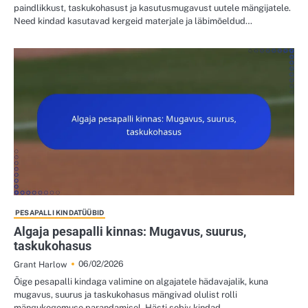
paindlikkust, taskukohasust ja kasutusmugavust uutele mängijatele.
Need kindad kasutavad kergeid materjale ja läbimõeldud…
PESAPALLI KINDATÜÜBID
Algaja pesapalli kinnas: Mugavus, suurus,
taskukohasus
06/02/2026
Grant Harlow
Õige pesapalli kindaga valimine on algajatele hädavajalik, kuna
mugavus, suurus ja taskukohasus mängivad olulist rolli
mängukogemuse parandamisel. Hästi sobiv kindad…