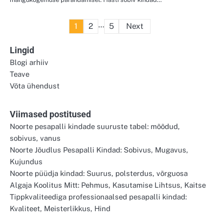
Posts
…
1
2
5
Next
pagination
Lingid
Blogi arhiiv
Teave
Võta ühendust
Viimased postitused
Noorte pesapalli kindade suuruste tabel: mõõdud,
sobivus, vanus
Noorte Jõudlus Pesapalli Kindad: Sobivus, Mugavus,
Kujundus
Noorte püüdja kindad: Suurus, polsterdus, võrguosa
Algaja Koolitus Mitt: Pehmus, Kasutamise Lihtsus, Kaitse
Tippkvaliteediga professionaalsed pesapalli kindad:
Kvaliteet, Meisterlikkus, Hind