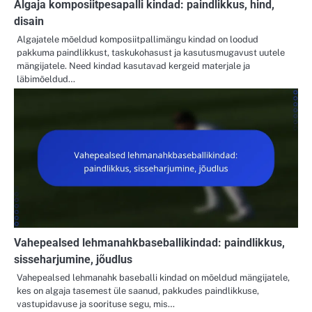
Algaja komposiitpesapalli kindad: paindlikkus, hind,
disain
Algajatele mõeldud komposiitpallimängu kindad on loodud
pakkuma paindlikkust, taskukohasust ja kasutusmugavust uutele
mängijatele. Need kindad kasutavad kergeid materjale ja
läbimõeldud…
Vahepealsed lehmanahkbaseballikindad: paindlikkus,
sisseharjumine, jõudlus
Vahepealsed lehmanahk baseballi kindad on mõeldud mängijatele,
kes on algaja tasemest üle saanud, pakkudes paindlikkuse,
vastupidavuse ja soorituse segu, mis…