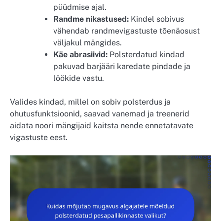
püüdmise ajal.
Randme nikastused:
Kindel sobivus
vähendab randmevigastuste tõenäosust
väljakul mängides.
Käe abrasiivid:
Polsterdatud kindad
pakuvad barjääri karedate pindade ja
löökide vastu.
Valides kindad, millel on sobiv polsterdus ja
ohutusfunktsioonid, saavad vanemad ja treenerid
aidata noori mängijaid kaitsta nende ennetatavate
vigastuste eest.