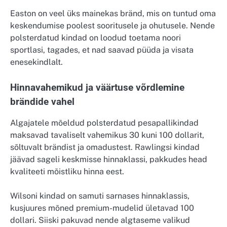
Easton on veel üks mainekas bränd, mis on tuntud oma
keskendumise poolest sooritusele ja ohutusele. Nende
polsterdatud kindad on loodud toetama noori
sportlasi, tagades, et nad saavad püüda ja visata
enesekindlalt.
Hinnavahemikud ja väärtuse võrdlemine
brändide vahel
Algajatele mõeldud polsterdatud pesapallikindad
maksavad tavaliselt vahemikus 30 kuni 100 dollarit,
sõltuvalt brändist ja omadustest. Rawlingsi kindad
jäävad sageli keskmisse hinnaklassi, pakkudes head
kvaliteeti mõistliku hinna eest.
Wilsoni kindad on samuti sarnases hinnaklassis,
kusjuures mõned premium-mudelid ületavad 100
dollari. Siiski pakuvad nende algtaseme valikud