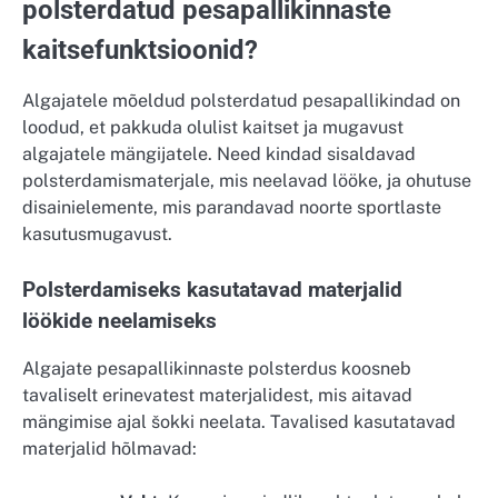
polsterdatud pesapallikinnaste
kaitsefunktsioonid?
Algajatele mõeldud polsterdatud pesapallikindad on
loodud, et pakkuda olulist kaitset ja mugavust
algajatele mängijatele. Need kindad sisaldavad
polsterdamismaterjale, mis neelavad lööke, ja ohutuse
disainielemente, mis parandavad noorte sportlaste
kasutusmugavust.
Polsterdamiseks kasutatavad materjalid
löökide neelamiseks
Algajate pesapallikinnaste polsterdus koosneb
tavaliselt erinevatest materjalidest, mis aitavad
mängimise ajal šokki neelata. Tavalised kasutatavad
materjalid hõlmavad: