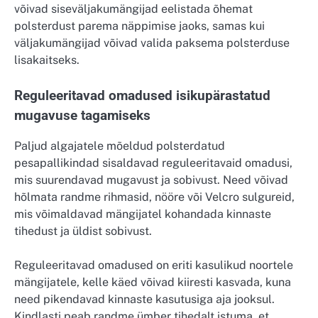
võivad siseväljakumängijad eelistada õhemat
polsterdust parema näppimise jaoks, samas kui
väljakumängijad võivad valida paksema polsterduse
lisakaitseks.
Reguleeritavad omadused isikupärastatud
mugavuse tagamiseks
Paljud algajatele mõeldud polsterdatud
pesapallikindad sisaldavad reguleeritavaid omadusi,
mis suurendavad mugavust ja sobivust. Need võivad
hõlmata randme rihmasid, nööre või Velcro sulgureid,
mis võimaldavad mängijatel kohandada kinnaste
tihedust ja üldist sobivust.
Reguleeritavad omadused on eriti kasulikud noortele
mängijatele, kelle käed võivad kiiresti kasvada, kuna
need pikendavad kinnaste kasutusiga aja jooksul.
Kindlasti peab randme ümber tihedalt istuma, et