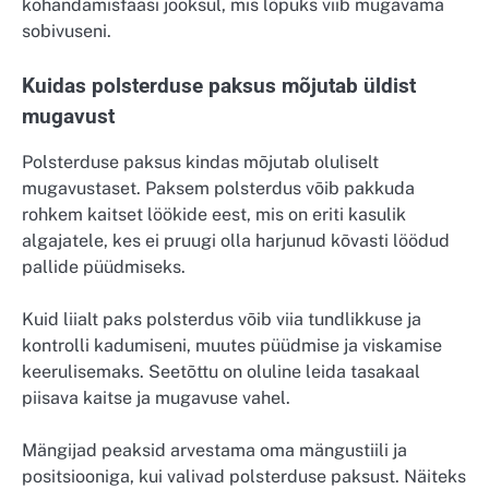
kohandamisfaasi jooksul, mis lõpuks viib mugavama
sobivuseni.
Kuidas polsterduse paksus mõjutab üldist
mugavust
Polsterduse paksus kindas mõjutab oluliselt
mugavustaset. Paksem polsterdus võib pakkuda
rohkem kaitset löökide eest, mis on eriti kasulik
algajatele, kes ei pruugi olla harjunud kõvasti löödud
pallide püüdmiseks.
Kuid liialt paks polsterdus võib viia tundlikkuse ja
kontrolli kadumiseni, muutes püüdmise ja viskamise
keerulisemaks. Seetõttu on oluline leida tasakaal
piisava kaitse ja mugavuse vahel.
Mängijad peaksid arvestama oma mängustiili ja
positsiooniga, kui valivad polsterduse paksust. Näiteks