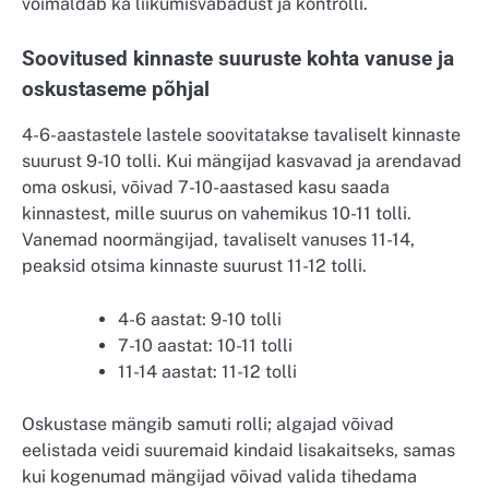
võimaldab ka liikumisvabadust ja kontrolli.
Soovitused kinnaste suuruste kohta vanuse ja
oskustaseme põhjal
4-6-aastastele lastele soovitatakse tavaliselt kinnaste
suurust 9-10 tolli. Kui mängijad kasvavad ja arendavad
oma oskusi, võivad 7-10-aastased kasu saada
kinnastest, mille suurus on vahemikus 10-11 tolli.
Vanemad noormängijad, tavaliselt vanuses 11-14,
peaksid otsima kinnaste suurust 11-12 tolli.
4-6 aastat: 9-10 tolli
7-10 aastat: 10-11 tolli
11-14 aastat: 11-12 tolli
Oskustase mängib samuti rolli; algajad võivad
eelistada veidi suuremaid kindaid lisakaitseks, samas
kui kogenumad mängijad võivad valida tihedama