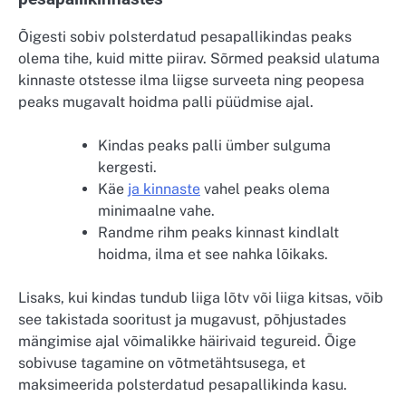
Õigesti sobiv polsterdatud pesapallikindas peaks
olema tihe, kuid mitte piirav. Sõrmed peaksid ulatuma
kinnaste otstesse ilma liigse surveeta ning peopesa
peaks mugavalt hoidma palli püüdmise ajal.
Kindas peaks palli ümber sulguma
kergesti.
Käe
ja kinnaste
vahel peaks olema
minimaalne vahe.
Randme rihm peaks kinnast kindlalt
hoidma, ilma et see nahka lõikaks.
Lisaks, kui kindas tundub liiga lõtv või liiga kitsas, võib
see takistada sooritust ja mugavust, põhjustades
mängimise ajal võimalikke häirivaid tegureid. Õige
sobivuse tagamine on võtmetähtsusega, et
maksimeerida polsterdatud pesapallikinda kasu.