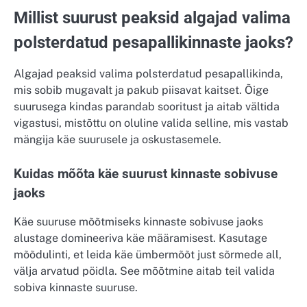
Millist suurust peaksid algajad valima
polsterdatud pesapallikinnaste jaoks?
Algajad peaksid valima polsterdatud pesapallikinda,
mis sobib mugavalt ja pakub piisavat kaitset. Õige
suurusega kindas parandab sooritust ja aitab vältida
vigastusi, mistõttu on oluline valida selline, mis vastab
mängija käe suurusele ja oskustasemele.
Kuidas mõõta käe suurust kinnaste sobivuse
jaoks
Käe suuruse mõõtmiseks kinnaste sobivuse jaoks
alustage domineeriva käe määramisest. Kasutage
mõõdulinti, et leida käe ümbermõõt just sõrmede all,
välja arvatud pöidla. See mõõtmine aitab teil valida
sobiva kinnaste suuruse.