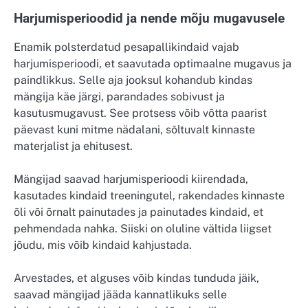
Harjumisperioodid ja nende mõju mugavusele
Enamik polsterdatud pesapallikindaid vajab
harjumisperioodi, et saavutada optimaalne mugavus ja
paindlikkus. Selle aja jooksul kohandub kindas
mängija käe järgi, parandades sobivust ja
kasutusmugavust. See protsess võib võtta paarist
päevast kuni mitme nädalani, sõltuvalt kinnaste
materjalist ja ehitusest.
Mängijad saavad harjumisperioodi kiirendada,
kasutades kindaid treeningutel, rakendades kinnaste
õli või õrnalt painutades ja painutades kindaid, et
pehmendada nahka. Siiski on oluline vältida liigset
jõudu, mis võib kindaid kahjustada.
Arvestades, et alguses võib kindas tunduda jäik,
saavad mängijad jääda kannatlikuks selle