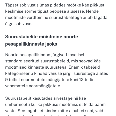
Täpset sobivust silmas pidades mõõtke käe pikkust
keskmise sõrme tipust peopesa alusesse. Nende
mõõtmiste võrdlemine suurustabelitega aitab tagada
õige sobivuse.
Suurustabelite mõistmine noorte
pesapallikinnaste jaoks
Noorte pesapallikindad järgivad tavaliselt
standardiseeritud suurustabeleid, mis seovad käe
mõõtmised kinnaste suurustega. Enamik tabeleid
kategoriseerib kindad vanuse järgi, suurustega alates
9 tollist noorematele mängijatele kuni 12 tollini
vanematele noormängijatele.
Suurustabelit kasutades arvestage nii käe
ümbermõõtu kui ka pikkuse mõõtmisi, et leida parim
vaste. See tagab, et kindas mitte ainult ei sobi, vaid