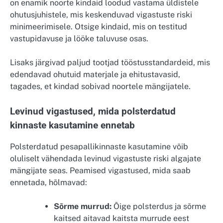
on enamik noorte kindaid loodud vastama üldistele
ohutusjuhistele, mis keskenduvad vigastuste riski
minimeerimisele. Otsige kindaid, mis on testitud
vastupidavuse ja lööke taluvuse osas.
Lisaks järgivad paljud tootjad tööstusstandardeid, mis
edendavad ohutuid materjale ja ehitustavasid,
tagades, et kindad sobivad noortele mängijatele.
Levinud vigastused, mida polsterdatud
kinnaste kasutamine ennetab
Polsterdatud pesapallikinnaste kasutamine võib
oluliselt vähendada levinud vigastuste riski algajate
mängijate seas. Peamised vigastused, mida saab
ennetada, hõlmavad:
Sõrme murrud:
Õige polsterdus ja sõrme
kaitsed aitavad kaitsta murrude eest