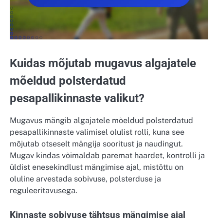
Kuidas mõjutab mugavus algajatele
mõeldud polsterdatud
pesapallikinnaste valikut?
Mugavus mängib algajatele mõeldud polsterdatud
pesapallikinnaste valimisel olulist rolli, kuna see
mõjutab otseselt mängija sooritust ja naudingut.
Mugav kindas võimaldab paremat haardet, kontrolli ja
üldist enesekindlust mängimise ajal, mistõttu on
oluline arvestada sobivuse, polsterduse ja
reguleeritavusega.
Kinnaste sobivuse tähtsus mängimise ajal