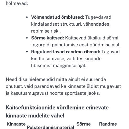
hõlmavad:
Võimendatud õmblused:
Tugevdavad
kindalaadset struktuuri, vähendades
rebimise riski.
Sõrme kaitsed:
Kaitsevad üksikuid sõrmi
tagurpidi painutamise eest püüdmise ajal.
Reguleeritavad randme rihmad:
Tagavad
kindla sobivuse, vältides kindade
libisemist mängimise ajal.
Need disainielemendid mitte ainult ei suurenda
ohutust, vaid parandavad ka kinnaste üldist mugavust
ja kasutusmugavust noorte sportlaste jaoks.
Kaitsefunktsioonide võrdlemine erinevate
kinnaste mudelite vahel
Kinnaste
Sõrme
Randme
Polsterdamismaterjal