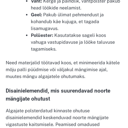
Vaht:
Kerge ja paindlik, vahtpolster pakub
head löökide neelamist.
Geel:
Pakub ülimat pehmendust ja
kohandub käe kujuga, et tagada
lisamugavus.
Polüester:
Kasutatakse sageli koos
vahuga vastupidavuse ja lööke taluvuse
tagamiseks.
Need materjalid töötavad koos, et minimeerida kätele
mõju palli püüdmise või väljakul mängimise ajal,
muutes mängu algajatele ohutumaks.
Disainielemendid, mis suurendavad noorte
mängijate ohutust
Algajate polsterdatud kinnaste ohutuse
disainielemendid keskenduvad noorte mängijate
vigastuste kaitsmisele. Peamised omadused