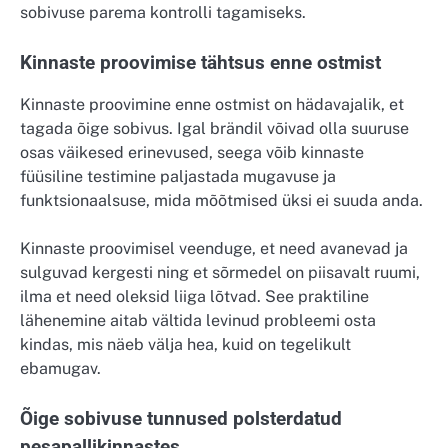
sobivuse parema kontrolli tagamiseks.
Kinnaste proovimise tähtsus enne ostmist
Kinnaste proovimine enne ostmist on hädavajalik, et
tagada õige sobivus. Igal brändil võivad olla suuruse
osas väikesed erinevused, seega võib kinnaste
füüsiline testimine paljastada mugavuse ja
funktsionaalsuse, mida mõõtmised üksi ei suuda anda.
Kinnaste proovimisel veenduge, et need avanevad ja
sulguvad kergesti ning et sõrmedel on piisavalt ruumi,
ilma et need oleksid liiga lõtvad. See praktiline
lähenemine aitab vältida levinud probleemi osta
kindas, mis näeb välja hea, kuid on tegelikult
ebamugav.
Õige sobivuse tunnused polsterdatud
pesapallikinnastes