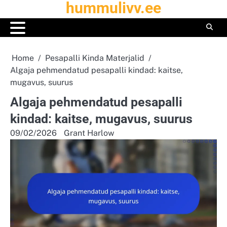
hummulivv.ee
Skip
to
content
Home
Pesapalli Kinda Materjalid
Algaja pehmendatud pesapalli kindad: kaitse,
mugavus, suurus
Algaja pehmendatud pesapalli
kindad: kaitse, mugavus, suurus
09/02/2026
Grant Harlow