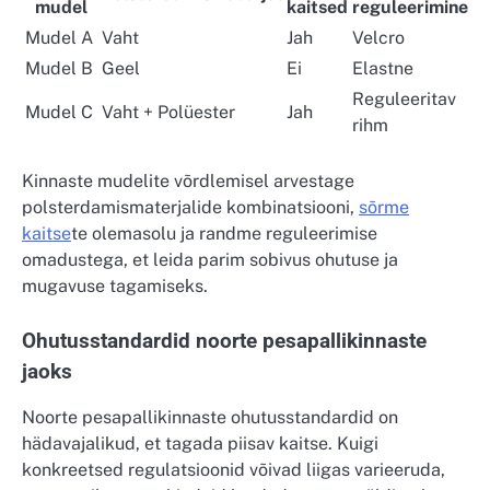
mudel
kaitsed
reguleerimine
Mudel A
Vaht
Jah
Velcro
Mudel B
Geel
Ei
Elastne
Reguleeritav
Mudel C
Vaht + Polüester
Jah
rihm
Kinnaste mudelite võrdlemisel arvestage
polsterdamismaterjalide kombinatsiooni,
sõrme
kaitse
te olemasolu ja randme reguleerimise
omadustega, et leida parim sobivus ohutuse ja
mugavuse tagamiseks.
Ohutusstandardid noorte pesapallikinnaste
jaoks
Noorte pesapallikinnaste ohutusstandardid on
hädavajalikud, et tagada piisav kaitse. Kuigi
konkreetsed regulatsioonid võivad liigas varieeruda,