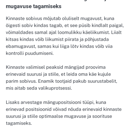
mugavuse tagamiseks
Kinnaste sobivus mõjutab oluliselt mugavust, kuna
õigesti sobiv kindas tagab, et see püsib kindlalt paigal,
võimaldades samal ajal loomulikku käeliikumist. Liialt
kitsas kindas võib liikumist piirata ja põhjustada
ebamugavust, samas kui liiga lõtv kindas võib viia
kontrolli puudumiseni.
Kinnaste valimisel peaksid mängijad proovima
erinevaid suurusi ja stiile, et leida oma käe kujule
parim sobivus. Enamik tootjaid pakub suurustabelit,
mis aitab seda valikuprotsessi.
Lisaks arvestage mängupositsiooni tüüpi, kuna
erinevad positsioonid võivad nõuda erinevaid kinnaste
suurusi ja stiile optimaalse mugavuse ja soorituse
tagamiseks.