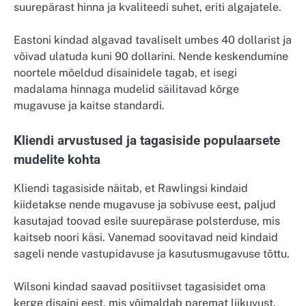
suurepärast hinna ja kvaliteedi suhet, eriti algajatele.
Eastoni kindad algavad tavaliselt umbes 40 dollarist ja
võivad ulatuda kuni 90 dollarini. Nende keskendumine
noortele mõeldud disainidele tagab, et isegi
madalama hinnaga mudelid säilitavad kõrge
mugavuse ja kaitse standardi.
Kliendi arvustused ja tagasiside populaarsete
mudelite kohta
Kliendi tagasiside näitab, et Rawlingsi kindaid
kiidetakse nende mugavuse ja sobivuse eest, paljud
kasutajad toovad esile suurepärase polsterduse, mis
kaitseb noori käsi. Vanemad soovitavad neid kindaid
sageli nende vastupidavuse ja kasutusmugavuse tõttu.
Wilsoni kindad saavad positiivset tagasisidet oma
kerge disaini eest, mis võimaldab paremat liikuvust.