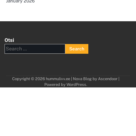
January 2026
Otsi
Search
for:
Copyright © 2026
hummulivv.ee
| Nova Blog by
Ascendoor
|
Powered by
WordPress
.